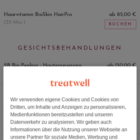
Haarvitamin BioSkin HairPro
ab 85,00 €
(35 Min.)
BUCHEN
GESICHTSBEHANDLUNGEN
2B Bio Peeling - Hauterneuerung
ab 130,00 €
(1 Std.)
BUCHEN
Aquafacial
135,00 €
(1 Std.)
Wir verwenden eigene Cookies und Cookies von
BUCHEN
Dritten, um Inhalte und Anzeigen zu personalisieren,
Medienfunktionen bereitzustellen und unseren
Sparpaket Verwöhnprogramm
99,00 €
Datenverkehr zu analysieren. Wir geben auch
(1 Std. 15 Min.)
BUCHEN
Informationen über die Nutzung unserer Webseite an
unsere Partner für soziale Medien, Werbung und