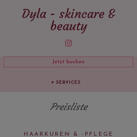
Dyla - skincare &
beauty
Jetzt buchen
SALONÜBERSICHT
▾
SERVICES
PREISLISTE
Preisliste
UNSER TEAM
GALERIE
KONTAKT
HAARKUREN & -PFLEGE