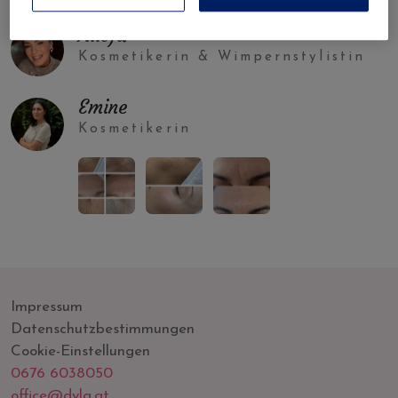
Alicja
Kosmetikerin & Wimpernstylistin
Emine
Kosmetikerin
Impressum
Datenschutzbestimmungen
Cookie-Einstellungen
0676 6038050
office@dyla.at